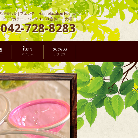
理美容院 | フエンテ Hair relaxation Fuente
ット19:30/カラー・パーマ 18:30
定休日・火曜日
042-728-8283
L
ry
item
access
ー
アイテム
アクセス