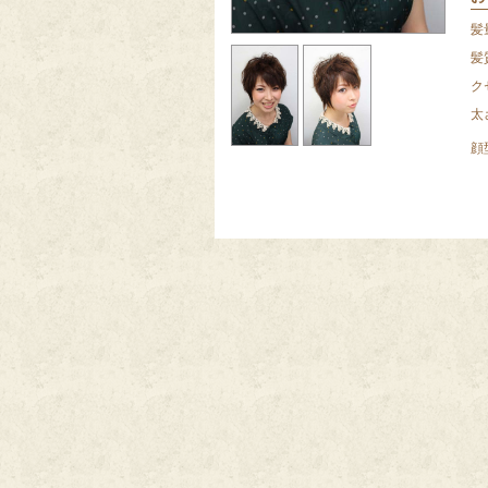
髪
髪
ク
太
顔