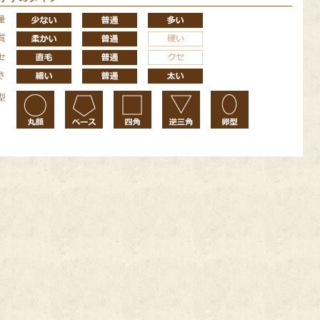
量
質
セ
さ
型