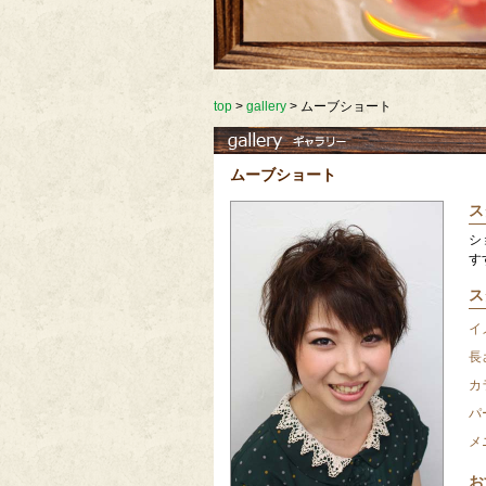
top
>
gallery
> ムーブショート
ムーブショート
ス
シ
す
ス
イ
長
カ
パ
メ
お