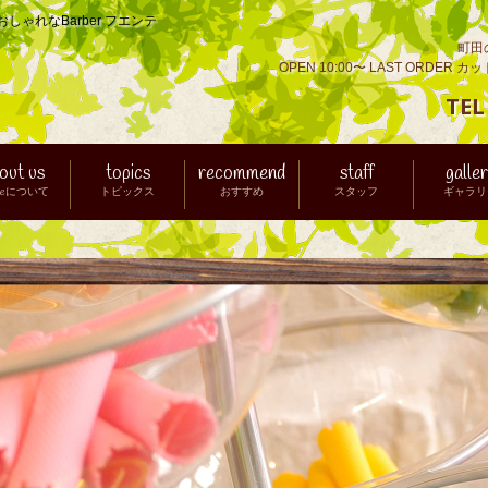
ゃれなBarber フエンテ
町田の
OPEN 10:00〜 LAST ORDER カ
TE
out us
topics
recommend
staff
galle
nteについて
トピックス
おすすめ
スタッフ
ギャラリ