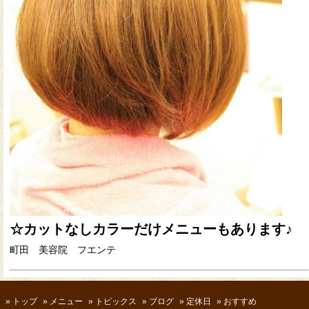
☆カットなしカラーだけメニューもあります♪
町田 美容院 フエンテ
»
トップ
»
メニュー
»
トピックス
»
ブログ
»
定休日
»
おすすめ