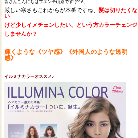
皆さんこんにちはフエンテ山路です!(^^)!、
厳しい寒さもこれからが本番ですね、
髪は切りたくな
い
けど
少しイメチェンしたい、という方カラーチェンジ
しませんか？
輝くような《ツヤ感》《外国人のような透明
感》
イルミナカラーオススメ♪