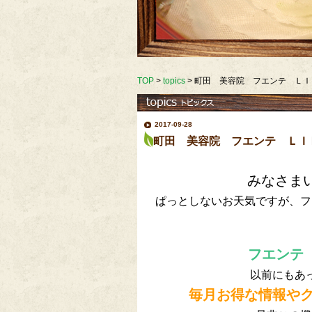
TOP
>
topics
>
町田 美容院 フエンテ ＬＩ
2017-09-28
町田 美容院 フエンテ ＬＩ
みなさま
ぱっとしないお天気ですが、フ
フエンテ
以前にもあ
毎月お得な情報や