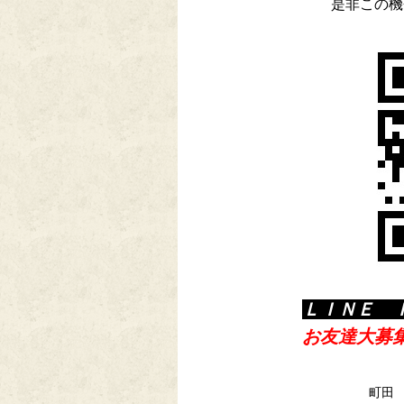
是非この機
ＬＩＮＥ 
お友達大募
町田