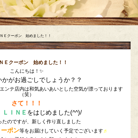
ＮＥクーポン 始めました！！
ＮＥクーポン 始めました！！
こんにちは！✨
いかがお過ごしでしょうか？？
エンテ店内は和気あいあいとした空気が漂っております
（笑）
さて！！！
 ＬＩＮＥ
をはじめました(^^)/
ったのですが、新しく作り直しました
クーポン
等をお届けしていく予定でございます
♬