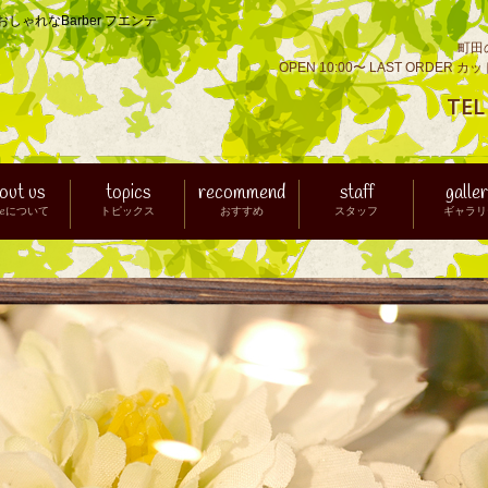
ゃれなBarber フエンテ
町田の
OPEN 10:00〜 LAST ORDER カ
TE
out us
topics
recommend
staff
galle
nteについて
トピックス
おすすめ
スタッフ
ギャラリ