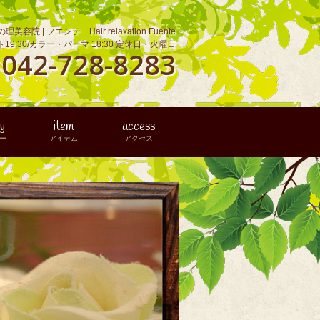
理美容院 | フエンテ Hair relaxation Fuente
ット19:30/カラー・パーマ 18:30
定休日・火曜日
042-728-8283
L
ry
item
access
ー
アイテム
アクセス