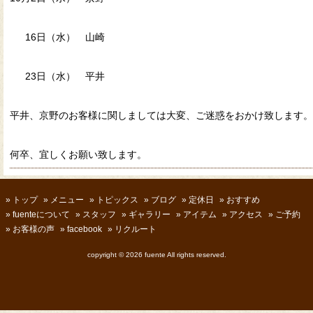
16日（水） 山崎
23日（水） 平井
平井、京野のお客様に関しましては大変、ご迷惑をおかけ致します。
何卒、宜しくお願い致します。
»
トップ
»
メニュー
»
トピックス
»
ブログ
»
定休日
»
おすすめ
»
fuenteについて
»
スタッフ
»
ギャラリー
»
アイテム
»
アクセス
»
ご予約
»
お客様の声
»
facebook
»
リクルート
copyright ©
2026 fuente All rights reserved.