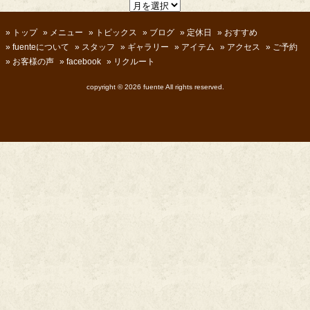
»
トップ
»
メニュー
»
トピックス
»
ブログ
»
定休日
»
おすすめ
»
fuenteについて
»
スタッフ
»
ギャラリー
»
アイテム
»
アクセス
»
ご予約
»
お客様の声
»
facebook
»
リクルート
copyright ©
2026 fuente All rights reserved.